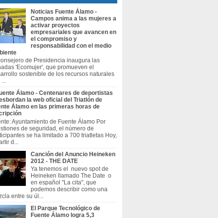
Noticias Fuente Álamo -
Campos anima a las mujeres a
activar proyectos
empresariales que avancen en
el compromiso y
responsabilidad con el medio
biente
consejero de Presidencia inaugura las
nadas 'Ecomujer', que promueven el
arrollo sostenible de los recursos naturales
 ...
uente Álamo - Centenares de deportistas
esbordan la web oficial del Triatlón de
nte Álamo en las primeras horas de
cripción
nte: Ayuntamiento de Fuente Álamo Por
stiones de seguridad, el número de
ticipantes se ha limitado a 700 triatletas Hoy,
rtir d...
Canción del Anuncio Heineken
2012 - THE DATE
Ya tenemos el nuevo spot de
Heineken llamado The Date o
en español "La cita", que
podemos describir como una
cla entre su úl...
El Parque Tecnológico de
Fuente Álamo logra 5,3