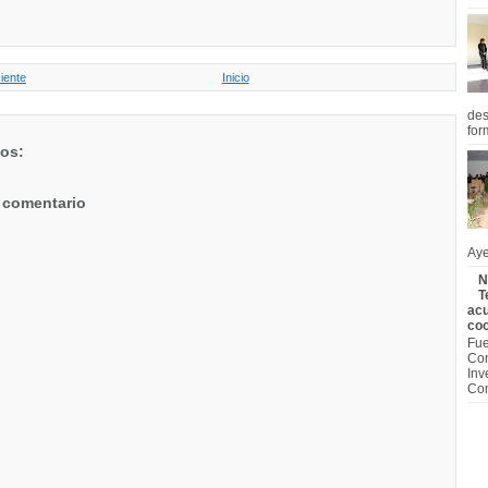
iente
Inicio
des
for
ios:
 comentario
Aye
N
T
acu
coo
Fue
Con
Inv
Com