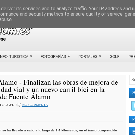
deliver its services and to analyze traffic. Your IP address and 
formance and security metrics to ensure quality of service, gen
abuse.
»
»
»
INFO. TURISTICA
FOTOGRAFÍAS
PORTALES
GOLF
PR
Álamo - Finalizan las obras de mejora de
idad vial y un nuevo carril bici en la
a de Fuente Álamo
BLOGGER
NO COMMENTS
P
n se ha llevado a cabo a lo largo de 2,4 kilómetros, en el tramo comprendido