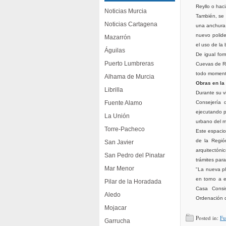
Reyllo o hac
Noticias Murcia
También, se 
Noticias Cartagena
una anchura 
nuevo polide
Mazarrón
el uso de la b
Águilas
De igual for
Puerto Lumbreras
Cuevas de Re
todo momento
Alhama de Murcia
Obras en la
Librilla
Durante su v
Fuente Alamo
Consejería 
ejecutando p
La Unión
urbano del m
Torre-Pacheco
Este espacio
de la Región
San Javier
arquitectóni
San Pedro del Pinatar
trámites para
Mar Menor
"La nueva pl
en torno a e
Pilar de la Horadada
Casa Consis
Aledo
Ordenación de
Mojacar
Posted in:
Fu
Garrucha