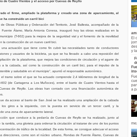
rio de Cuatro Vientos y el acceso por Cuevas de Reyllo
ado el firme, ampliado la plataforma y creado una zona de aparcamiento, al
e ha construido un carril bici
 de Obras Públicas y Ordenación del Territorio, José Ballesta, acompañado de la
e Fuente Álamo, María Antonia Conesa, inauguró hoy las obras realizadas en la
am
 municipio (T-602) para la mejora de la seguridad vial y el fomento de la movilidad
El 
jor
n la construcción de un nuevo carril bici.
des
e una actuación que tiene como fin cubrir las necesidades tanto de conductores
y la
ones y usuarios de la bicicleta, ya que se ha llevado a cabo una reposición del
F
mpliación de la plataforma, que mejora las condiciones de circulación y el agarre de
d
s a la calzada, así como la construcción de un carril bici, para el impulso de la
Fue
ins
stenible y saludable en el municipio", apuntó el responsable autonómico.
Fue
 el tramo sobre el que se ha actuado comprende 2,4 kilómetros de longitud de la
cue
M-602 (de Cartagena a Los Muñoces), entre el barrio de Cuatro Vientos hasta el
par
Cuevas de Reyllo. Las obras han contado con una financiación autonómica de
a pa
os.
ue da acceso al barrio de San José se ha realizado una ampliación de la calzada
ar los giros a la izquierda, con la puesta en servicio de un tercer carril, y la
 de una zona de aparcamiento lateral.
sección que conduce a la pedanía de Cuevas de Reyllo se ha realizado, junto al
mez
 la rambla, una glorieta para ordenar la circulación al tratarse de uno de los puntos
centración de tráfico de la localidad. De esta forma, se consigue adecuar el acceso
ntas direcciones, como son el núcleo urbano, Rondas de Fuente Álamo, Cuevas de