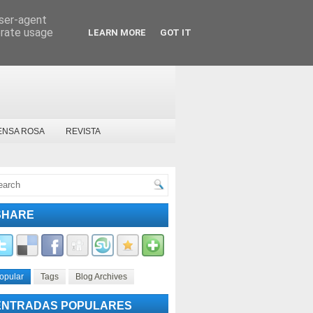
user-agent
erate usage
LEARN MORE
GOT IT
ENSA ROSA
REVISTA
SHARE
opular
Tags
Blog Archives
ENTRADAS POPULARES