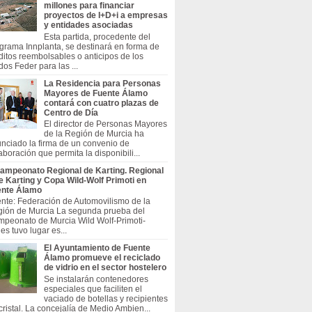
millones para financiar
proyectos de I+D+i a empresas
y entidades asociadas
Esta partida, procedente del
grama Innplanta, se destinará en forma de
ditos reembolsables o anticipos de los
dos Feder para las ...
La Residencia para Personas
Mayores de Fuente Álamo
contará con cuatro plazas de
Centro de Día
El director de Personas Mayores
de la Región de Murcia ha
nciado la firma de un convenio de
aboración que permita la disponibili...
ampeonato Regional de Karting. Regional
e Karting y Copa Wild-Wolf Primoti en
ente Álamo
nte: Federación de Automovilismo de la
ión de Murcia La segunda prueba del
peonato de Murcia Wild Wolf-Primoti-
les tuvo lugar es...
El Ayuntamiento de Fuente
Álamo promueve el reciclado
de vidrio en el sector hostelero
Se instalarán contenedores
especiales que faciliten el
vaciado de botellas y recipientes
cristal. La concejalía de Medio Ambien...