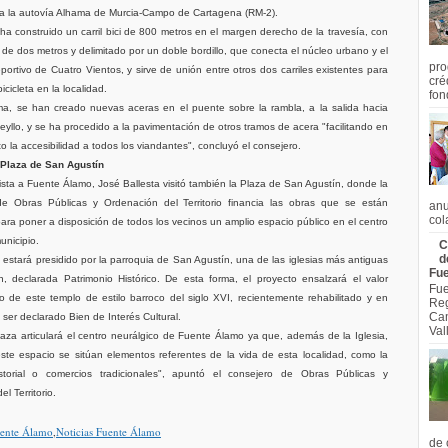
ia la autovía Alhama de Murcia-Campo de Cartagena (RM-2).
ha construido un carril bici de 800 metros en el margen derecho de la travesía, con
de dos metros y delimitado por un doble bordillo, que conecta el núcleo urbano y el
pro
portivo de Cuatro Vientos, y sirve de unión entre otros dos carriles existentes para
cré
icicleta en la localidad.
fon
ma, se han creado nuevas aceras en el puente sobre la rambla, a la salida hacia
yllo, y se ha procedido a la pavimentación de otros tramos de acera "facilitando en
 la accesibilidad a todos los viandantes", concluyó el consejero.
 Plaza de San Agustín
ista a Fuente Álamo, José Ballesta visitó también la Plaza de San Agustín, donde la
de Obras Públicas y Ordenación del Territorio financia las obras que se están
anu
col
ara poner a disposición de todos los vecinos un amplio espacio público en el centro
unicipio.
C
d
 estará presidido por la parroquia de San Agustín, una de las iglesias más antiguas
Fu
, declarada Patrimonio Histórico. De esta forma, el proyecto ensalzará el valor
Fue
co de este templo de estilo barroco del siglo XVI, recientemente rehabilitado y en
Reg
Cam
 ser declarado Bien de Interés Cultural.
Val
aza articulará el centro neurálgico de Fuente Álamo ya que, además de la Iglesia,
ste espacio se sitúan elementos referentes de la vida de esta localidad, como la
torial o comercios tradicionales", apuntó el consejero de Obras Públicas y
l Territorio.
ente Álamo
,
Noticias Fuente Álamo
de 