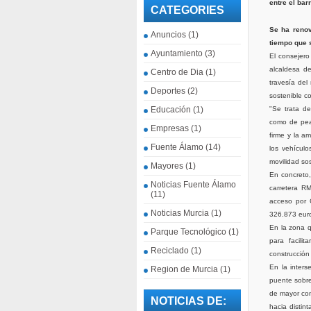
entre el bar
CATEGORIES
Se ha renov
Anuncios
(1)
tiempo que s
Ayuntamiento
(3)
El consejero
alcaldesa d
Centro de Dia
(1)
travesía del
Deportes
(2)
sostenible co
Educación
(1)
"Se trata d
como de peat
Empresas
(1)
firme y la a
Fuente Álamo
(14)
los vehículo
movilidad so
Mayores
(1)
En concreto,
Noticias Fuente Álamo
carretera R
(11)
acceso por 
Noticias Murcia
(1)
326.873 eur
En la zona q
Parque Tecnológico
(1)
para facilit
Reciclado
(1)
construcción
En la inter
Region de Murcia
(1)
puente sobre
de mayor con
NOTICIAS DE:
hacia disti